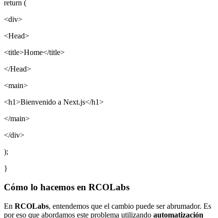
return (
<div>
<Head>
<title>Home</title>
</Head>
<main>
<h1>Bienvenido a Next.js</h1>
</main>
</div>
);
}
Cómo lo hacemos en RCOLabs
En
RCOLabs
, entendemos que el cambio puede ser abrumador. Es
por eso que abordamos este problema utilizando
automatización