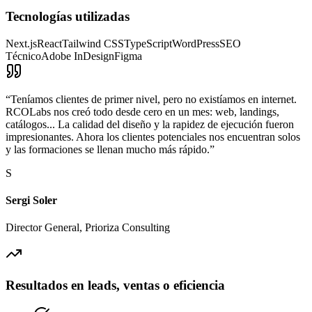
Tecnologías utilizadas
Next.js
React
Tailwind CSS
TypeScript
WordPress
SEO
Técnico
Adobe InDesign
Figma
“
Teníamos clientes de primer nivel, pero no existíamos en internet.
RCOLabs nos creó todo desde cero en un mes: web, landings,
catálogos... La calidad del diseño y la rapidez de ejecución fueron
impresionantes. Ahora los clientes potenciales nos encuentran solos
y las formaciones se llenan mucho más rápido.
”
S
Sergi Soler
Director General, Prioriza Consulting
Resultados en leads, ventas o eficiencia